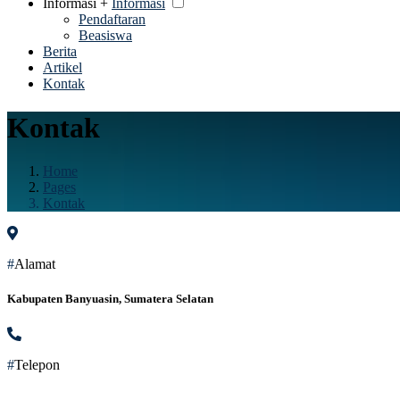
Informasi +
Informasi
Pendaftaran
Beasiswa
Berita
Artikel
Kontak
Kontak
Home
Pages
Kontak
#
Alamat
Kabupaten Banyuasin, Sumatera Selatan
#
Telepon