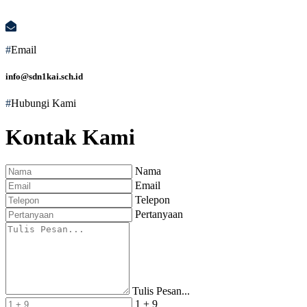
#
Email
info@sdn1kai.sch.id
#
Hubungi Kami
Kontak Kami
Nama
Email
Telepon
Pertanyaan
Tulis Pesan...
1 + 9