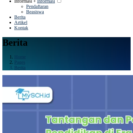
Informasi +
Informasi
Pendaftaran
Beasiswa
Berita
Artikel
Kontak
Berita
Home
Pages
Berita